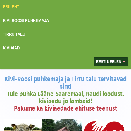
ESILEHT
KIVI-ROOSI PUHKEMAJA
TIRRU TALU
KIVIAIAD
EESTI KEELES
Kivi-Roosi puhkemaja
ja
Tirru talu
tervitavad
sind
Tule puhka Lääne-Saaremaal, naudi loodust,
kiviaedu ja lambaid!
Pakume ka kiviaedade ehituse teenust