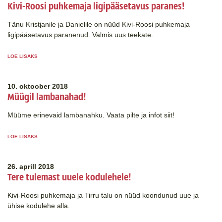
Kivi-Roosi puhkemaja ligipääsetavus paranes!
Tänu Kristjanile ja Danielile on nüüd Kivi-Roosi puhkemaja
ligipääsetavus paranenud. Valmis uus teekate.
LOE LISAKS
10. oktoober 2018
Müügil lambanahad!
Müüme erinevaid lambanahku. Vaata pilte ja infot siit!
LOE LISAKS
26. aprill 2018
Tere tulemast uuele kodulehele!
Kivi-Roosi puhkemaja ja Tirru talu on nüüd koondunud uue ja
ühise kodulehe alla.