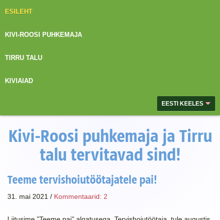
ESILEHT
KIVI-ROOSI PUHKEMAJA
TIRRU TALU
KIVIAIAD
EESTI KEELES
Kivi-Roosi puhkemaja ja Tirru
talu tervitavad sind!
Teeme tervishoiutöötajatele pai!
31. mai 2021 /
Kommentaarid:
2
Liitusime "Teeme pai" algatusega. Tervishoiutöötaja, tule augustis