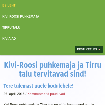
ESILEHT
KIVI-ROOSI PUHKEMAJA
TIRRU TALU
KIVIAIAD
EESTI KEELES
Kivi-Roosi puhkemaja ja Tirru
talu tervitavad sind!
Tere tulemast uuele kodulehele!
26. aprill 2018 /
Kommentaarid puuduvad
Kivi-Roosi puhkemaja ja Tirru talu on nüüd koondunud uue ja